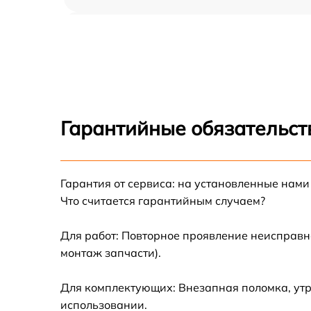
Замена USB порта Xiaomi MI TV 4X
Замена разъёмов (HDMI, DVI, Дисплей
порта) Xiaomi MI TV 4X
Замена модуля Wi-Fi Xiaomi MI TV 4X
Гарантийные обязательст
Ремонт цепи питания Xiaomi MI TV 4X
Прошивка блока управления Xiaomi MI TV
Гарантия от сервиса: на установленные нами
4X
Что считается гарантийным случаем?
Замена лампы подсветки Xiaomi MI TV 4X
Для работ: Повторное проявление неисправн
монтаж запчасти).
Замена контроллера Xiaomi MI TV 4X
Для комплектующих: Внезапная поломка, утр
Ремонт блока управления Xiaomi MI TV 4X
использовании.