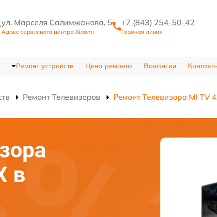
ул. Марселя Салимжанова, 5
+7 (843) 254-50-42
Адрес сервисного центра Xiaomi
Горячая линия
Ремонт устройств
Цена ремонта
Вакансии
Контакт
ств
Ремонт Телевизоров
Ремонт Телевизора MI TV 
зора
X в