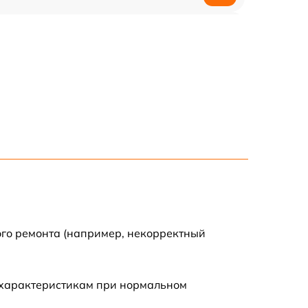
1200 р
1200 р
1000 р
1800 р
900 р
1200 р
ого ремонта (например, некорректный
1300 р
 характеристикам при нормальном
1000 р