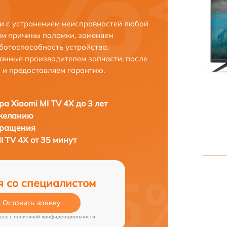
ни с устранением неисправностей любой
ем причины поломки, заменяем
ботоспособность устройства.
анные производителем запчасти, после
 и предоставляем гарантию.
ра Xiaomi MI TV 4X до 3 лет
 желанию
бращения
I TV 4X от 35 минут
я со специалистом
Оставить заявку
есь c
политикой конфиденциальности