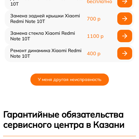
бесплатно
10T
Замена задней крышки Xiaomi
700 р
Redmi Note 10T
Замена стекла Xiaomi Redmi
1100 р
Note 10T
Ремонт динамика Xiaomi Redmi
400 р
Note 10T
У меня другая неисправность
Гарантийные обязательства
сервисного центра в Казани