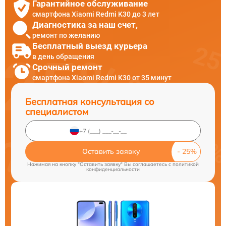
Гарантийное обслуживание
смартфона Xiaomi Redmi K30 до 3 лет
Диагностика за наш счет,
ремонт по желанию
Бесплатный выезд курьера
в день обращения
Срочный ремонт
смартфона Xiaomi Redmi K30 от 35 минут
Бесплатная консультация со
специалистом
Оставить заявку
Нажимая на кнопку "Оставить заявку" Вы соглашаетесь c
политикой
конфиденциальности