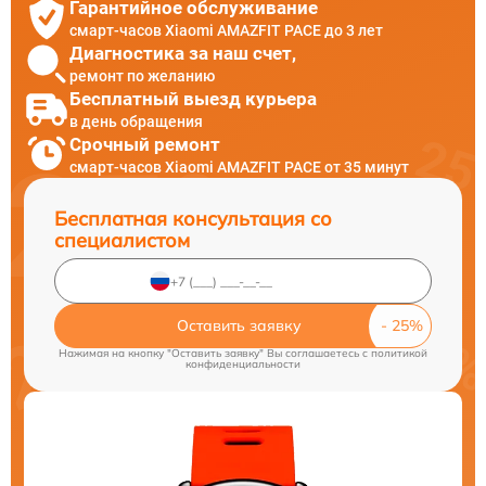
Гарантийное обслуживание
смарт-часов Xiaomi AMAZFIT PACE до 3 лет
Диагностика за наш счет,
ремонт по желанию
Бесплатный выезд курьера
в день обращения
Срочный ремонт
смарт-часов Xiaomi AMAZFIT PACE от 35 минут
Бесплатная консультация со
специалистом
Оставить заявку
Нажимая на кнопку "Оставить заявку" Вы соглашаетесь c
политикой
конфиденциальности