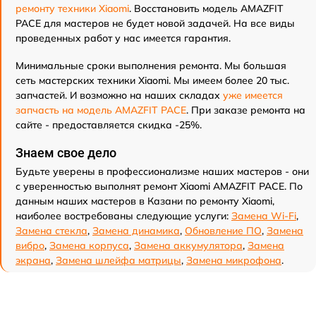
ремонту техники Xiaomi
. Восстановить модель AMAZFIT
PACE для мастеров не будет новой задачей. На все виды
проведенных работ у нас имеется гарантия.
Минимальные сроки выполнения ремонта. Мы большая
сеть мастерских техники Xiaomi. Мы имеем более 20 тыс.
запчастей. И возможно на наших складах
уже имеется
запчасть на модель AMAZFIT PACE
. При заказе ремонта на
сайте - предоставляется скидка -25%.
Знаем свое дело
Будьте уверены в профессионализме наших мастеров - они
с уверенностью выполнят ремонт Xiaomi AMAZFIT PACE. По
данным наших мастеров в Казани по ремонту Xiaomi,
наиболее востребованы следующие услуги:
Замена Wi-Fi
,
Замена стекла
,
Замена динамика
,
Обновление ПО
,
Замена
вибро
,
Замена корпуса
,
Замена аккумулятора
,
Замена
экрана
,
Замена шлейфа матрицы
,
Замена микрофона
.