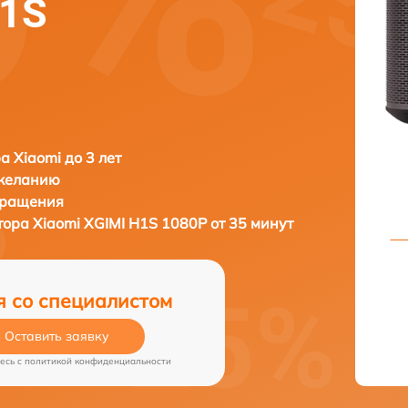
H1S
а Xiaomi до 3 лет
 желанию
бращения
тора
Xiaomi XGIMI H1S 1080P от 35 минут
я со специалистом
Оставить заявку
есь c
политикой конфиденциальности