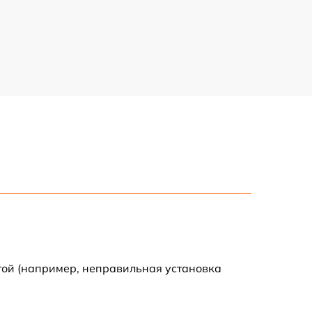
720 р
1250 р
1170 р
400 р
2040 р
1000 р
1170 р
той (например, неправильная установка
800 р