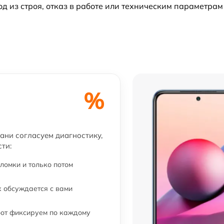
из строя, отказ в работе или техническим параметрам
i
от 120 мин
от 60 мин
от 60 мин
от 60 мин
%
от 60 мин
ани согласуем диагностику,
ти:
от 60 мин
ломки и только потом
 обсуждается с вами
бот фиксируем по каждому