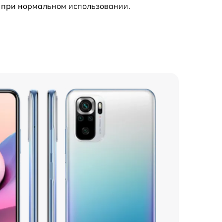
 при нормальном использовании.
1000 р
860 р
790 р
680 р
860 р
850 р