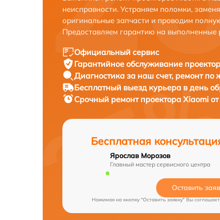
неисправности. Устраняем поломки, замен
оригинальные запчасти и проводим полную
Предоставляем гарантию на выполненные 
Официальный сервис
Гарантийное обслуживание
проектор
Диагностика за наш счет,
ремонт по
Бесплатный выезд курьера
в день о
Срочный ремонт
проектора Xiaomi от
Бесплатная консультаци
Ярослав Морозов
Главный мастер сервисного центра
Оставить зая
Нажимая на кнопку "Оставить заявку" Вы соглашает