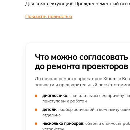
Для комплектующих: Преждевременный выход 
Замена платы сопряжения проектора Xiaom
Показать полностью
Замена DMD-чипа проектора Xiaomi
Замена поляризатора проектора Xiaomi
Прошивка проектора проектора Xiaomi
Что можно согласовать
до ремонта проекторов
Чистка проектора проектора Xiaomi
До начала ремонта проекторов Xiaomi в Каз
Замена системы накаливания проектора
запчасти и предварительный расчёт стоимос
Xiaomi
диагностика:
сначала выясняем причину по
приступаем к работам
детали:
подбор запчастей и комплектующих
отдельно
несколько приборов:
объём и стоимость ра
устройству