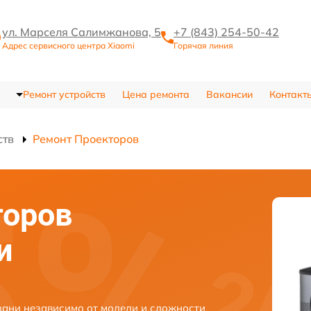
ул. Марселя Салимжанова, 5
+7 (843) 254-50-42
Адрес сервисного центра Xiaomi
Горячая линия
Ремонт устройств
Цена ремонта
Вакансии
Контакт
ств
Ремонт Проекторов
торов
и
зани независимо от модели и сложности