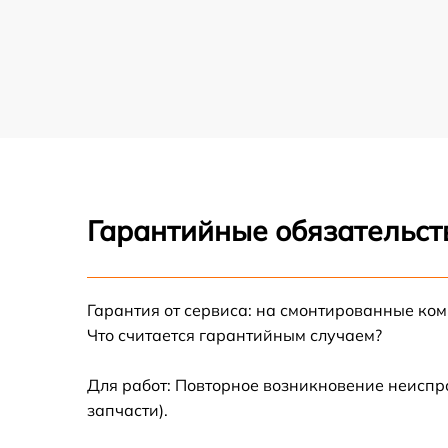
Замена лампы подсветки проектора Xiaomi
Замена матрицы проектора Xiaomi
Замена материнской платы проектора
Xiaomi
Замена фильтра проектора Xiaomi
Гарантийные обязательст
Ремонт системной платы проектора Xiaomi
Замена светодиода проектора Xiaomi
Гарантия от сервиса: на смонтированные ко
Что считается гарантийным случаем?
Замена балластера проектора Xiaomi
Для работ: Повторное возникновение неиспр
Замена колеса цветофильтров проектора
запчасти).
Xiaomi