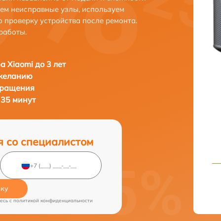
яем неисправные узлы, используем
 проверку устройства после ремонта.
работы.
а Xiaomi до 3 лет
 желанию
бращения
 35 минут
я со специалистом
вку
есь c
политикой конфиденциальности