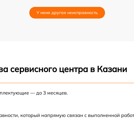
от 60 мин
У меня другая неисправность
от 60 мин
от 90 мин
от 60 мин
ва сервисного центра в Казани
от 60 мин
от 45 мин
мплектующие — до 3 месяцев.
от 60 мин
авности, который напрямую связан с выполненной рабо
от 90 мин