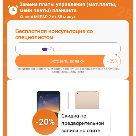
Замена платы управления (мат.платы,
мейн платы) планшета
Xiaomi MI PAD 2 от 35 минут
Бесплатная консультация со
специалистом
Оставить заявку
Нажимая на кнопку "Оставить заявку" Вы соглашаетесь c
политикой
конфиденциальности
Скидка по
-20%
предварительной
записи на сайте