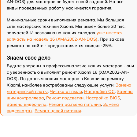
AN-DOS) для мастеров не будет новой задачей. На все
виды проведенных работ у нас имеется гарантия.
Минимальные сроки выполнения ремонта. Мы большая
сеть мастерских техники Xiaomi. Мы имеем более 20 тыс.
запчастей. И возможно на наших складах
уже имеется
запчасть на модель 16 (XMA2002-AN-DOS)
. При заказе
ремонта на сайте - предоставляется скидка -25%.
Знаем свое дело
Будьте уверены в профессионализме наших мастеров - они
с уверенностью выполнят ремонт Xiaomi 16 (XMA2002-AN-
DOS). По данным наших мастеров в Казани по ремонту
Xiaomi, наиболее востребованы следующие услуги:
Замена
материнской платы
,
Чистка от пыли
,
Настройка ОС
,
Замена
шим контроллера
,
Ремонт подсветки
,
Настройка BIOS
,
Замена видеочипа
,
Ремонт разъема питания
,
Замена
видеокарты
,
Ремонт цепей питания
.