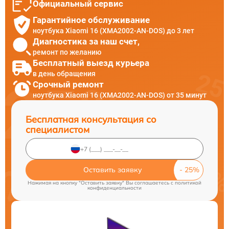
Официальный сервис
Гарантийное обслуживание
ноутбука Xiaomi 16 (XMA2002-AN-DOS) до 3 лет
Диагностика за наш счет,
ремонт по желанию
Бесплатный выезд курьера
в день обращения
Срочный ремонт
ноутбука Xiaomi 16 (XMA2002-AN-DOS) от 35 минут
Бесплатная консультация со
специалистом
Оставить заявку
Нажимая на кнопку "Оставить заявку" Вы соглашаетесь c
политикой
конфиденциальности