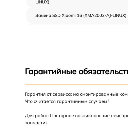
LINUX)
Замена SSD Xiaomi 16 (XMA2002-AJ-LINUX)
Восстановление данных Xiaomi 16
(XMA2002-AJ-LINUX)
Замена северного моста Xiaomi 16
(XMA2002-AJ-LINUX)
Замена экрана Xiaomi 16 (XMA2002-AJ-
LINUX)
Гарантийные обязательст
Замена шлейфа матрицы Xiaomi 16
(XMA2002-AJ-LINUX)
Замена термопасты Xiaomi 16 (XMA2002-AJ
Гарантия от сервиса: на смонтированные ко
LINUX)
Что считается гарантийным случаем?
Замена системы охлаждения Xiaomi 16
(XMA2002-AJ-LINUX)
Для работ: Повторное возникновение неиспр
запчасти).
Замена оперативной памяти Xiaomi 16