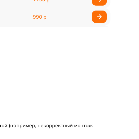
990 р
990 р
2600 р
1145 р
960 р
995 р
1500 р
отой (например, некорректный монтаж
890 р