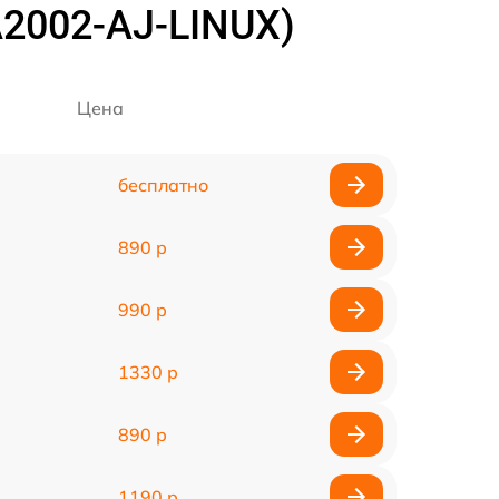
A2002-AJ-LINUX)
Цена
бесплатно
890 р
990 р
1330 р
890 р
1190 р