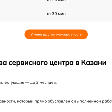
от 30 мин
от 70 мин
У меня другая неисправность
от 80 мин
от 80 мин
ва сервисного центра в Казани
от 60 мин
-
мплектующие — до 3 месяцев.
от 30 мин
от 70 мин
авности, который прямо обусловлен с выполненной раб
от 50 мин