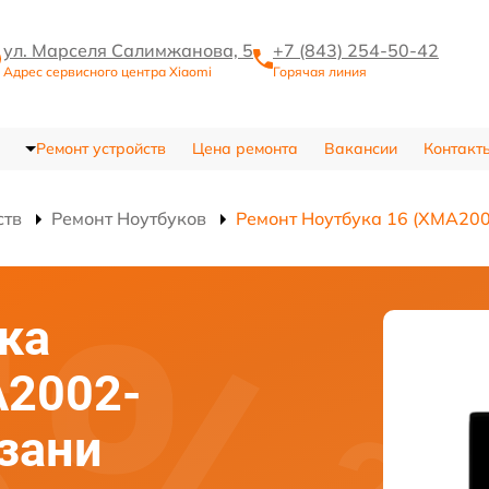
ул. Марселя Салимжанова, 5
+7 (843) 254-50-42
Адрес сервисного центра Xiaomi
Горячая линия
Ремонт устройств
Цена ремонта
Вакансии
Контакт
ств
Ремонт Ноутбуков
Ремонт Ноутбука 16 (XMA200
ка
A2002-
азани