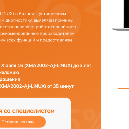
LINUX) в Казани с устранением
м диагностику, выявляем причины
восстанавливаем работоспособность
и рекомендованные производителем
рку всех функций и предоставляем
 Xiaomi 16 (XMA2002-AJ-LINUX) до 3 лет
 желанию
бращения
(XMA2002-AJ-LINUX) от 35 минут
я со специалистом
Оставить заявку