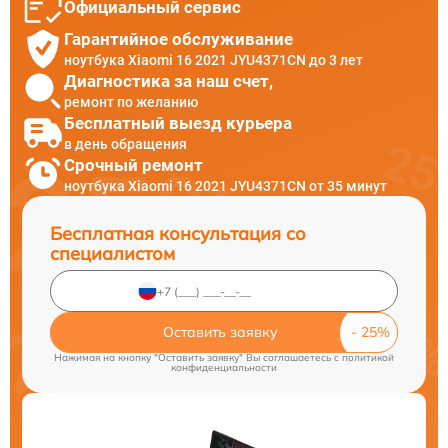
Официальный сервис
Гарантийное обслуживание
ноутбука Xiaomi 16 2021 JYU4371CN до 3 лет
Диагностика за наш счет,
ремонт по желанию
Бесплатный выезд курьера
в день обращения
Срочный ремонт
ноутбука Xiaomi 16 2021 JYU4371CN от 35 минут
Бесплатная консультация со
специалистом
Оставить заявку
Нажимая на кнопку "Оставить заявку" Вы соглашаетесь c
политикой
конфиденциальности