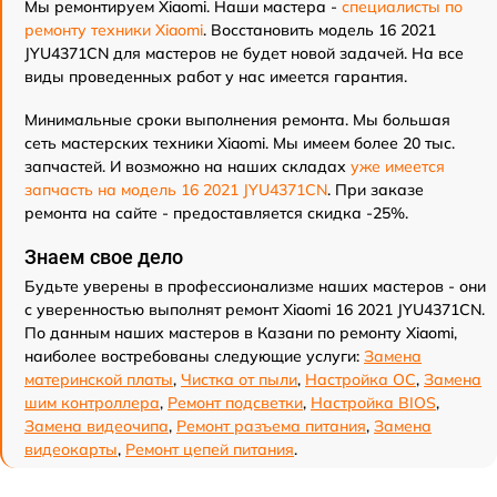
Мы ремонтируем Xiaomi. Наши мастера -
специалисты по
ремонту техники Xiaomi
. Восстановить модель 16 2021
JYU4371CN для мастеров не будет новой задачей. На все
виды проведенных работ у нас имеется гарантия.
Минимальные сроки выполнения ремонта. Мы большая
сеть мастерских техники Xiaomi. Мы имеем более 20 тыс.
запчастей. И возможно на наших складах
уже имеется
запчасть на модель 16 2021 JYU4371CN
. При заказе
ремонта на сайте - предоставляется скидка -25%.
Знаем свое дело
Будьте уверены в профессионализме наших мастеров - они
с уверенностью выполнят ремонт Xiaomi 16 2021 JYU4371CN.
По данным наших мастеров в Казани по ремонту Xiaomi,
наиболее востребованы следующие услуги:
Замена
материнской платы
,
Чистка от пыли
,
Настройка ОС
,
Замена
шим контроллера
,
Ремонт подсветки
,
Настройка BIOS
,
Замена видеочипа
,
Ремонт разъема питания
,
Замена
видеокарты
,
Ремонт цепей питания
.