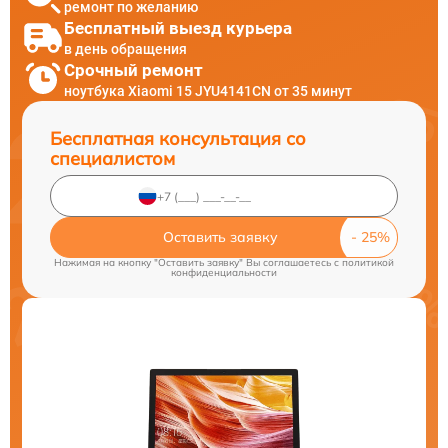
ремонт по желанию
Бесплатный выезд курьера
в день обращения
Срочный ремонт
ноутбука Xiaomi 15 JYU4141CN от 35 минут
Бесплатная консультация со
специалистом
Оставить заявку
Нажимая на кнопку "Оставить заявку" Вы соглашаетесь c
политикой
конфиденциальности