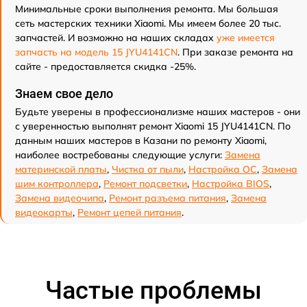
Минимальные сроки выполнения ремонта. Мы большая
сеть мастерских техники Xiaomi. Мы имеем более 20 тыс.
запчастей. И возможно на наших складах
уже имеется
запчасть на модель 15 JYU4141CN
. При заказе ремонта на
сайте - предоставляется скидка -25%.
Знаем свое дело
Будьте уверены в профессионализме наших мастеров - они
с уверенностью выполнят ремонт Xiaomi 15 JYU4141CN. По
данным наших мастеров в Казани по ремонту Xiaomi,
наиболее востребованы следующие услуги:
Замена
материнской платы
,
Чистка от пыли
,
Настройка ОС
,
Замена
шим контроллера
,
Ремонт подсветки
,
Настройка BIOS
,
Замена видеочипа
,
Ремонт разъема питания
,
Замена
видеокарты
,
Ремонт цепей питания
.
Частые проблемы