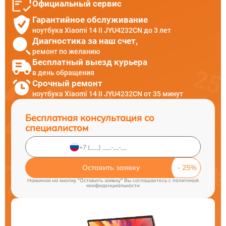
Официальный сервис
Гарантийное обслуживание
ноутбука Xiaomi 14 II JYU4232CN до 3 лет
Диагностика за наш счет,
ремонт по желанию
Бесплатный выезд курьера
в день обращения
Срочный ремонт
ноутбука Xiaomi 14 II JYU4232CN от 35 минут
Бесплатная консультация со
специалистом
Оставить заявку
Нажимая на кнопку "Оставить заявку" Вы соглашаетесь c
политикой
конфиденциальности