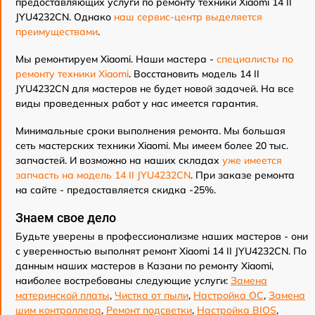
предоставляющих услуги по ремонту техники Xiaomi 14 II
JYU4232CN. Однако
наш сервис-центр выделяется
преимуществами
.
Мы ремонтируем Xiaomi. Наши мастера -
специалисты по
ремонту техники Xiaomi
. Восстановить модель 14 II
JYU4232CN для мастеров не будет новой задачей. На все
виды проведенных работ у нас имеется гарантия.
Минимальные сроки выполнения ремонта. Мы большая
сеть мастерских техники Xiaomi. Мы имеем более 20 тыс.
запчастей. И возможно на наших складах
уже имеется
запчасть на модель 14 II JYU4232CN
. При заказе ремонта
на сайте - предоставляется скидка -25%.
Знаем свое дело
Будьте уверены в профессионализме наших мастеров - они
с уверенностью выполнят ремонт Xiaomi 14 II JYU4232CN. По
данным наших мастеров в Казани по ремонту Xiaomi,
наиболее востребованы следующие услуги:
Замена
материнской платы
,
Чистка от пыли
,
Настройка ОС
,
Замена
шим контроллера
,
Ремонт подсветки
,
Настройка BIOS
,