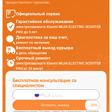
предоставляем гарантию.
Официальный сервис
Гарантийное обслуживание
электросамоката Xiaomi MIJIA ELECTRIC SCOOTER
PRO до 3 лет
Диагностика за наш счет,
ремонт по желанию
Бесплатный выезд курьера
в день обращения
Срочный ремонт
электросамоката Xiaomi MIJIA ELECTRIC SCOOTER
PRO от 35 минут
Бесплатная консультация со
специалистом
Оставить заявку
Нажимая на кнопку "Оставить заявку" Вы соглашаетесь c
политикой