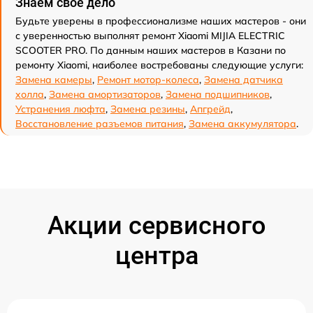
Знаем свое дело
Будьте уверены в профессионализме наших мастеров - они
с уверенностью выполнят ремонт Xiaomi MIJIA ELECTRIC
SCOOTER PRO. По данным наших мастеров в Казани по
ремонту Xiaomi, наиболее востребованы следующие услуги:
Замена камеры
,
Ремонт мотор-колеса
,
Замена датчика
холла
,
Замена амортизаторов
,
Замена подшипников
,
Устранения люфта
,
Замена резины
,
Апгрейд
,
Восстановление разъемов питания
,
Замена аккумулятора
.
Акции сервисного
центра